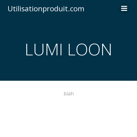
Skip
Utilisationproduit.com
to
content
LUMI LOON
blah