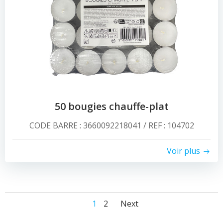
50 bougies chauffe-plat
CODE BARRE : 3660092218041 / REF : 104702
Voir plus
Posts
Posts
Page
Page
1
2
Next