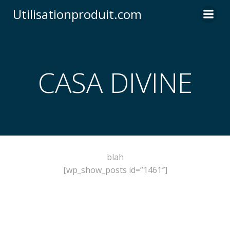
Skip
Utilisationproduit.com
to
content
CASA DIVINE
blah
[wp_show_posts id=”1461″]