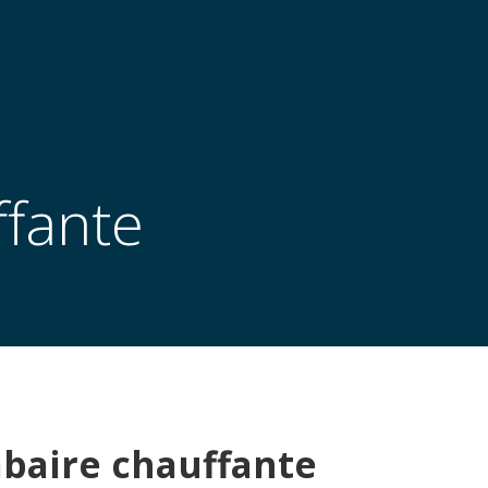
ffante
baire chauffante