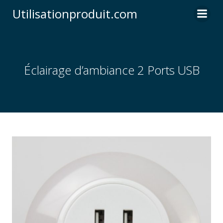
Skip
Utilisationproduit.com
to
content
Éclairage d’ambiance 2 Ports USB