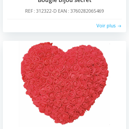
REF : 312322-D EAN : 3760282065469
Voir plus