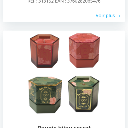
REF : 313152 EAN : 3760282065476
Voir plus
Bougie bijou secret